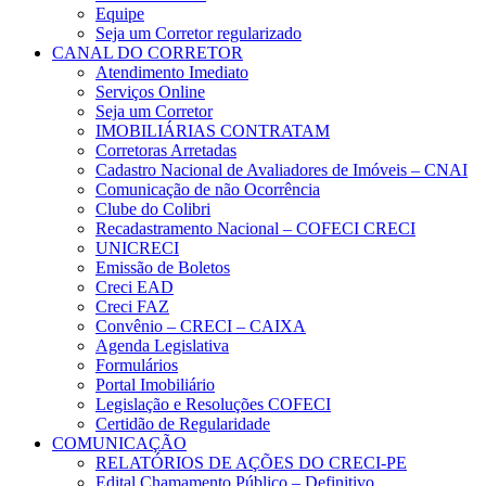
Equipe
Seja um Corretor regularizado
CANAL DO CORRETOR
Atendimento Imediato
Serviços Online
Seja um Corretor
IMOBILIÁRIAS CONTRATAM
Corretoras Arretadas
Cadastro Nacional de Avaliadores de Imóveis – CNAI
Comunicação de não Ocorrência
Clube do Colibri
Recadastramento Nacional – COFECI CRECI
UNICRECI
Emissão de Boletos
Creci EAD
Creci FAZ
Convênio – CRECI – CAIXA
Agenda Legislativa
Formulários
Portal Imobiliário
Legislação e Resoluções COFECI
Certidão de Regularidade
COMUNICAÇÃO
RELATÓRIOS DE AÇÕES DO CRECI-PE
Edital Chamamento Público – Definitivo