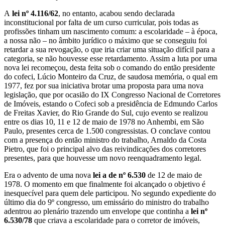
A
lei nº 4.116/62
, no entanto, acabou sendo declarada
inconstitucional por falta de um curso curricular, pois todas as
profissões tinham um nascimento comum: a escolaridade – à época,
a nossa não – no âmbito jurídico o máximo que se conseguiu foi
retardar a sua revogação, o que iria criar uma situação difícil para a
categoria, se não houvesse esse retardamento. Assim a luta por uma
nova lei recomeçou, desta feita sob o comando do então presidente
do cofeci, Lúcio Monteiro da Cruz, de saudosa memória, o qual em
1977, fez por sua iniciativa brotar uma proposta para uma nova
legislação, que por ocasião do IX Congresso Nacional de Corretores
de Imóveis, estando o Cofeci sob a presidência de Edmundo Carlos
de Freitas Xavier, do Rio Grande do Sul, cujo evento se realizou
entre os dias 10, 11 e 12 de maio de 1978 no Anhembi, em São
Paulo, presentes cerca de 1.500 congressistas. O conclave contou
com a presença do então ministro do trabalho, Arnaldo da Costa
Pietro, que foi o principal alvo das reivindicações dos corretores
presentes, para que houvesse um novo reenquadramento legal.
Era o advento de uma nova
lei a de nº 6.530
de 12 de maio de
1978. O momento em que finalmente foi alcançado o objetivo é
inesquecível para quem dele participou. No segundo expediente do
último dia do 9º congresso, um emissário do ministro do trabalho
adentrou ao plenário trazendo um envelope que continha a
lei nº
6.530/78
que criava a escolaridade para o corretor de imóveis,