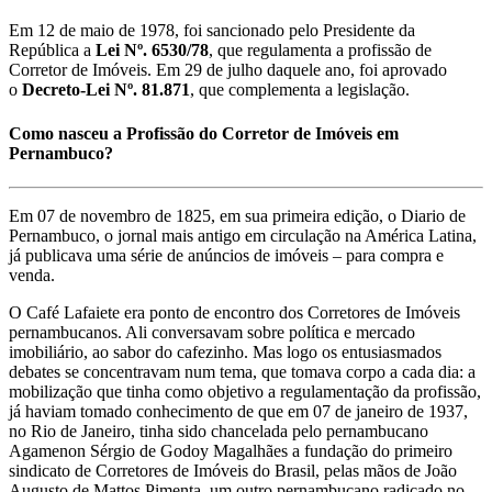
Em 12 de maio de 1978, foi sancionado pelo Presidente da
República a
Lei Nº. 6530/78
, que regulamenta a profissão de
Corretor de Imóveis. Em 29 de julho daquele ano, foi aprovado
o
Decreto-Lei Nº. 81.871
, que complementa a legislação.
Como nasceu a Profissão do Corretor de Imóveis em
Pernambuco?
Em 07 de novembro de 1825, em sua primeira edição, o Diario de
Pernambuco, o jornal mais antigo em circulação na América Latina,
já publicava uma série de anúncios de imóveis – para compra e
venda.
O Café Lafaiete era ponto de encontro dos Corretores de Imóveis
pernambucanos. Ali conversavam sobre política e mercado
imobiliário, ao sabor do cafezinho. Mas logo os entusiasmados
debates se concentravam num tema, que tomava corpo a cada dia: a
mobilização que tinha como objetivo a regulamentação da profissão,
já haviam tomado conhecimento de que em 07 de janeiro de 1937,
no Rio de Janeiro, tinha sido chancelada pelo pernambucano
Agamenon Sérgio de Godoy Magalhães a fundação do primeiro
sindicato de Corretores de Imóveis do Brasil, pelas mãos de João
Augusto de Mattos Pimenta, um outro pernambucano radicado no