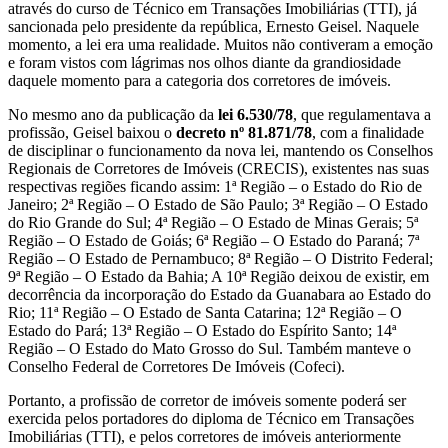
através do curso de Técnico em Transações Imobiliárias (TTI), já
sancionada pelo presidente da república, Ernesto Geisel. Naquele
momento, a lei era uma realidade. Muitos não contiveram a emoção
e foram vistos com lágrimas nos olhos diante da grandiosidade
daquele momento para a categoria dos corretores de imóveis.
No mesmo ano da publicação da
lei 6.530/78
, que regulamentava a
profissão, Geisel baixou o
decreto nº 81.871/78
, com a finalidade
de disciplinar o funcionamento da nova lei, mantendo os Conselhos
Regionais de Corretores de Imóveis (CRECIS), existentes nas suas
respectivas regiões ficando assim: 1ª Região – o Estado do Rio de
Janeiro; 2ª Região – O Estado de São Paulo; 3ª Região – O Estado
do Rio Grande do Sul; 4ª Região – O Estado de Minas Gerais; 5ª
Região – O Estado de Goiás; 6ª Região – O Estado do Paraná; 7ª
Região – O Estado de Pernambuco; 8ª Região – O Distrito Federal;
9ª Região – O Estado da Bahia; A 10ª Região deixou de existir, em
decorrência da incorporação do Estado da Guanabara ao Estado do
Rio; 11ª Região – O Estado de Santa Catarina; 12ª Região – O
Estado do Pará; 13ª Região – O Estado do Espírito Santo; 14ª
Região – O Estado do Mato Grosso do Sul. Também manteve o
Conselho Federal de Corretores De Imóveis (Cofeci).
Portanto, a profissão de corretor de imóveis somente poderá ser
exercida pelos portadores do diploma de Técnico em Transações
Imobiliárias (TTI), e pelos corretores de imóveis anteriormente