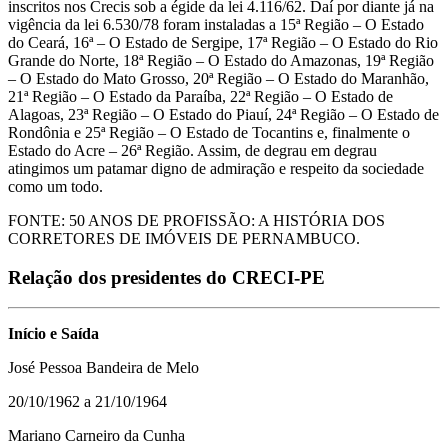
inscritos nos Crecis sob a égide da lei 4.116/62. Daí por diante já na
vigência da lei 6.530/78 foram instaladas a 15ª Região – O Estado
do Ceará, 16ª – O Estado de Sergipe, 17ª Região – O Estado do Rio
Grande do Norte, 18ª Região – O Estado do Amazonas, 19ª Região
– O Estado do Mato Grosso, 20ª Região – O Estado do Maranhão,
21ª Região – O Estado da Paraíba, 22ª Região – O Estado de
Alagoas, 23ª Região – O Estado do Piauí, 24ª Região – O Estado de
Rondônia e 25ª Região – O Estado de Tocantins e, finalmente o
Estado do Acre – 26ª Região. Assim, de degrau em degrau
atingimos um patamar digno de admiração e respeito da sociedade
como um todo.
FONTE: 50 ANOS DE PROFISSÃO: A HISTÓRIA DOS
CORRETORES DE IMÓVEIS DE PERNAMBUCO.
Relação dos presidentes do CRECI-PE
Início e Saída
José Pessoa Bandeira de Melo
20/10/1962 a 21/10/1964
Mariano Carneiro da Cunha