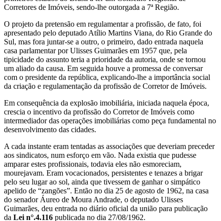
Corretores de Imóveis, sendo-lhe outorgada a 7ª Região.
O projeto da pretensão em regulamentar a profissão, de fato, foi
apresentado pelo deputado Atílio Martins Viana, do Rio Grande do
Sul, mas fora juntar-se a outro, o primeiro, dado entrada naquela
casa parlamentar por Ulisses Guimarães em 1957 que, pela
tipicidade do assunto teria a prioridade da autoria, onde se tornou
um aliado da causa. Em seguida houve a promessa de conversar
com o presidente da república, explicando-lhe a importância social
da criação e regulamentação da profissão de Corretor de Imóveis.
Em consequência da explosão imobiliária, iniciada naquela época,
crescia o incentivo da profissão do Corretor de Imóveis como
intermediador das operações imobiliárias como peça fundamental no
desenvolvimento das cidades.
A cada instante eram tentadas as associações que deveriam preceder
aos sindicatos, num esforço em vão. Nada existia que pudesse
amparar estes profissionais, todavia eles não esmoreciam,
mourejavam. Eram vocacionados, persistentes e tenazes a brigar
pelo seu lugar ao sol, ainda que tivessem de ganhar o simpático
apelido de “zangões”. Então no dia 25 de agosto de 1962, na casa
do senador Áureo de Moura Andrade, o deputado Ulisses
Guimarães, deu entrada no diário oficial da união para publicação
da
Lei n°.4.116
publicada no dia 27/08/1962.