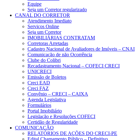
Equipe
Seja um Corretor regularizado
CANAL DO CORRETOR
Atendimento Imediato
Serviços Online
Seja um Corretor
IMOBILIÁRIAS CONTRATAM
Corretoras Arretadas
Cadastro Nacional de Avaliadores de Imóveis – CNAI
Comunicação de não Ocorrência
Clube do Colibri
Recadastramento Nacional – COFECI CRECI
UNICRECI
Emissão de Boletos
Creci EAD
Creci FAZ
Convênio – CRECI – CAIXA
Agenda Legislativa
Formulários
Portal Imobiliário
Legislação e Resoluções COFECI
Certidão de Regularidade
COMUNICAÇÃO
RELATÓRIOS DE AÇÕES DO CRECI-PE
Edital Chamamento Público – Definitivo