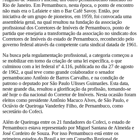
Rio de Janeiro. Em Pernambuco, nesta época, o ponto de encontro
não mais era o Lafaiete e sim o Bar Café Savoy. Então, por
iniciativa de um grupo de pioneiros, em 1959, foi convocada uma
assembleia geral, na qual resultou na fundação da associação
profissional dos Corretores de Imóveis de Pernambuco, ponto de
partida que ensejaria a transformação da associação no sindicato dos
Corretores de Imóveis do estado de Pernambuco, reconhecido pelo
governo federal através da competente carta sindical datada de 1961.
Na busca pela regulamentação profissional, a categoria começou a
se mobilizar em torno da criação de uma lei específica, o que
culminou com a lei federal nº 4.116, publicada no dia 27 de agosto
de 1962, a qual teve como grande colaborador o senador
pernambucano Antônio de Barros Carvalho, e na condição de
patrono o deputado por São Paulo Ulisses Guimarães. Esta data,
neste grande dia, resultou a glorificação da profissão, tornando-se
até hoje o dia nacional do Corretor de Imóveis. Nesta ocasião foram
eleitos como presidente Antônio Macuco Alves, de São Paulo, e
Octávio de Queiroga Vanderley Filho, de Pernambuco, como
secretário do Cofeci.
Além de Queiroga entre os 21 fundadores do Cofeci, o estado de
Pernambuco estava representado por Miguel Santana de Almeida e
José Cordeiro de Souza. Por isso Pernambuco está entre os
primeiros estados do Brasil a ter um Conselho Regional de