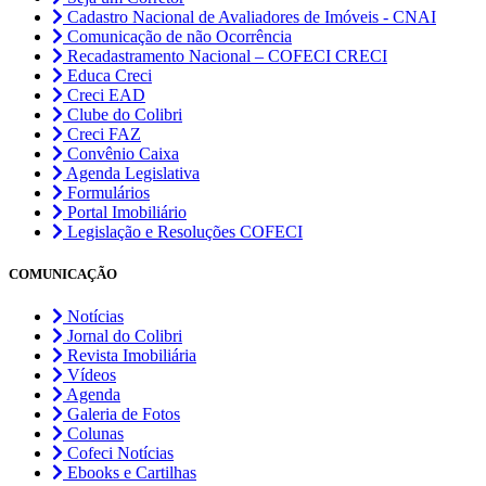
Cadastro Nacional de Avaliadores de Imóveis - CNAI
Comunicação de não Ocorrência
Recadastramento Nacional – COFECI CRECI
Educa Creci
Creci EAD
Clube do Colibri
Creci FAZ
Convênio Caixa
Agenda Legislativa
Formulários
Portal Imobiliário
Legislação e Resoluções COFECI
COMUNICAÇÃO
Notícias
Jornal do Colibri
Revista Imobiliária
Vídeos
Agenda
Galeria de Fotos
Colunas
Cofeci Notícias
Ebooks e Cartilhas