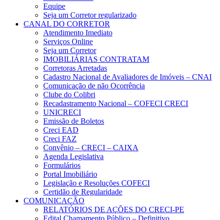
Equipe
Seja um Corretor regularizado
CANAL DO CORRETOR
Atendimento Imediato
Serviços Online
Seja um Corretor
IMOBILIÁRIAS CONTRATAM
Corretoras Arretadas
Cadastro Nacional de Avaliadores de Imóveis – CNAI
Comunicação de não Ocorrência
Clube do Colibri
Recadastramento Nacional – COFECI CRECI
UNICRECI
Emissão de Boletos
Creci EAD
Creci FAZ
Convênio – CRECI – CAIXA
Agenda Legislativa
Formulários
Portal Imobiliário
Legislação e Resoluções COFECI
Certidão de Regularidade
COMUNICAÇÃO
RELATÓRIOS DE AÇÕES DO CRECI-PE
Edital Chamamento Público – Definitivo