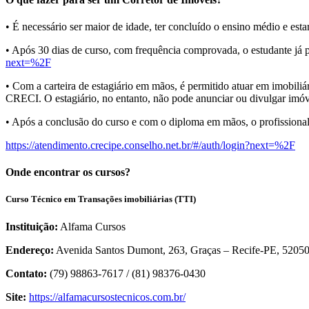
•⁠ ⁠É necessário ser maior de idade, ter concluído o ensino médio e 
•⁠ ⁠Após 30 dias de curso, com frequência comprovada, o estudante 
next=%2F
•⁠ ⁠Com a carteira de estagiário em mãos, é permitido atuar em imobili
CRECI. O estagiário, no entanto, não pode anunciar ou divulgar imóve
•⁠ ⁠Após a conclusão do curso e com o diploma em mãos, o profissional
https://atendimento.crecipe.conselho.net.br/#/auth/login?next=%2F
Onde encontrar os cursos?
Curso Técnico em Transações imobiliárias (TTI)
Instituição:
Alfama Cursos
Endereço:
Avenida Santos Dumont, 263, Graças – Recife-PE, 5205
Contato:
(79) 98863-7617 / (81) 98376-0430
Site:
https://alfamacursostecnicos.com.br/