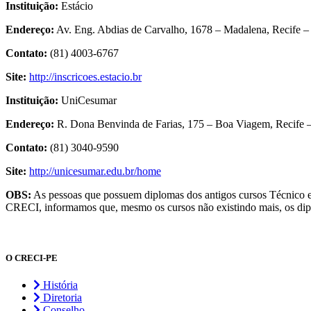
Instituição:
Estácio
Endereço:
Av. Eng. Abdias de Carvalho, 1678 – Madalena, Recife 
Contato:
(81) 4003-6767
Site:
http://inscricoes.estacio.br
Instituição:
UniCesumar
Endereço:
R. Dona Benvinda de Farias, 175 – Boa Viagem, Recife 
Contato:
(81) 3040-9590
Site:
http://unicesumar.edu.br/home
OBS:
As pessoas que possuem diplomas dos antigos cursos Técnico 
CRECI, informamos que, mesmo os cursos não existindo mais, os dipl
O CRECI-PE
História
Diretoria
Conselho