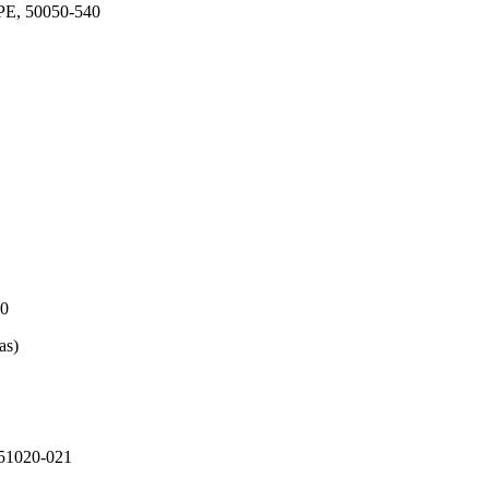
 PE, 50050-540
00
as)
 51020-021