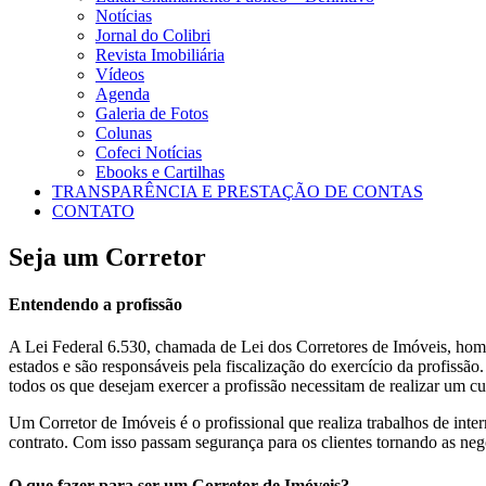
Notícias
Jornal do Colibri
Revista Imobiliária
Vídeos
Agenda
Galeria de Fotos
Colunas
Cofeci Notícias
Ebooks e Cartilhas
TRANSPARÊNCIA E PRESTAÇÃO DE CONTAS
CONTATO
Seja um Corretor
Entendendo a profissão
A Lei Federal 6.530, chamada de Lei dos Corretores de Imóveis, homo
estados e são responsáveis pela fiscalização do exercício da profiss
todos os que desejam exercer a profissão necessitam de realizar um 
Um Corretor de Imóveis é o profissional que realiza trabalhos de inte
contrato. Com isso passam segurança para os clientes tornando as neg
O que fazer para ser um Corretor de Imóveis?