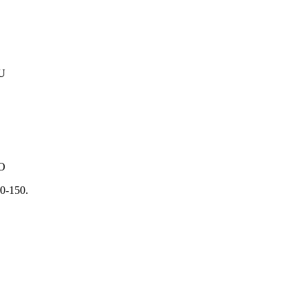
RU
O
0-150.