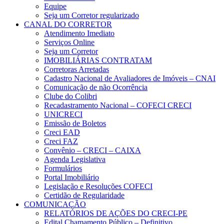
Equipe
Seja um Corretor regularizado
CANAL DO CORRETOR
Atendimento Imediato
Serviços Online
Seja um Corretor
IMOBILIÁRIAS CONTRATAM
Corretoras Arretadas
Cadastro Nacional de Avaliadores de Imóveis – CNAI
Comunicação de não Ocorrência
Clube do Colibri
Recadastramento Nacional – COFECI CRECI
UNICRECI
Emissão de Boletos
Creci EAD
Creci FAZ
Convênio – CRECI – CAIXA
Agenda Legislativa
Formulários
Portal Imobiliário
Legislação e Resoluções COFECI
Certidão de Regularidade
COMUNICAÇÃO
RELATÓRIOS DE AÇÕES DO CRECI-PE
Edital Chamamento Público – Definitivo